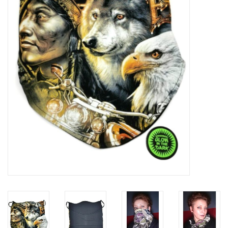
Veronese Design
Giftware & Lifestyle &
Collectables
Bezoek ons
Nieuw
Aanbiedingen