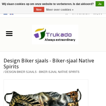
Wij slaan cookies op om onze website te verbeteren. Is dat akkoord?
Ja
Nee
Meer over cookies »
EUR
/
USD
0 Artikelen - €0,00
Home
Leer
Fantasy
Design Biker sjaals - Biker-sjaal Native
Merchandise
Spirits
/
DESIGN BIKER SJAALS - BIKER-SJAAL NATIVE SPIRITS
Retro Vintage
Gothic Steampunk
Tassen