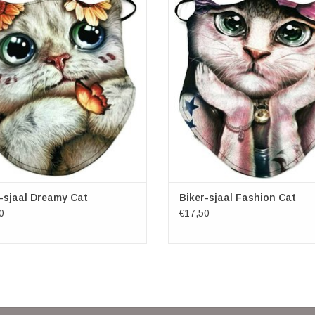
jaal te gebruiken, maar ook om de
een sjaal te gebruiken, maar ook
 mond te bedekken door de handige
neus en mond te bedekken door de
ische oorlussen. Praktisch, mooi en
elastische oorlussen. Praktisch, m
toer en apart. 100% kwaliteitskatoen,
zeker stoer en apart. 100% kwaliteit
designs, twee lagen, comfortabel om
unieke designs, twee lagen, comfor
te
te
EVOEGEN AAN WINKELWAGEN
TOEVOEGEN AAN WINKELWA
-sjaal Dreamy Cat
Biker-sjaal Fashion Cat
0
€17,50