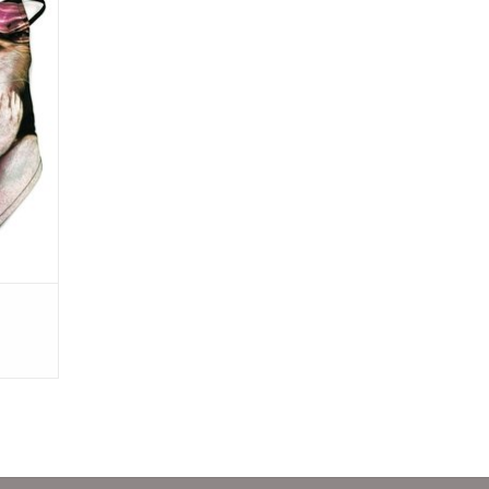
 om de
 handige
ooi en
skatoen,
tabel om
GEN