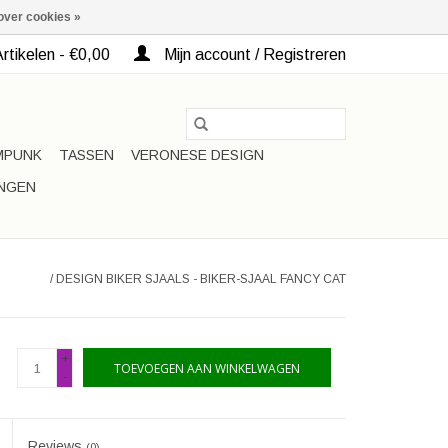
over cookies »
rtikelen - €0,00
Mijn account / Registreren
MPUNK
TASSEN
VERONESE DESIGN
INGEN
/
DESIGN BIKER SJAALS - BIKER-SJAAL FANCY CAT
+
TOEVOEGEN AAN WINKELWAGEN
-
Reviews
(0)