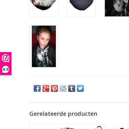
9,8
Gerelateerde producten
Unieke design biker sjaal! Niet alleen als
Unieke