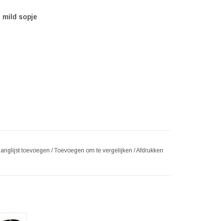
 mild sopje
langlijst toevoegen
/
Toevoegen om te vergelijken
/
Afdrukken
een als