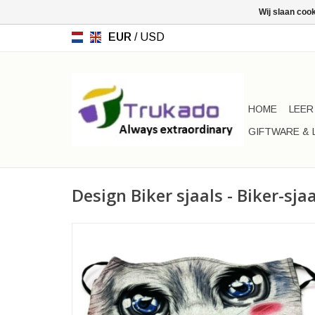
Wij slaan coo
EUR
/
USD
HOME
LEER
GIFTWARE & 
Design Biker sjaals - Biker-sja