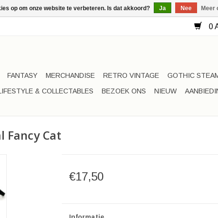
kies op om onze website te verbeteren. Is dat akkoord?
Ja
Nee
Meer 
0 A
FANTASY
MERCHANDISE
RETRO VINTAGE
GOTHIC STEA
LIFESTYLE & COLLECTABLES
BEZOEK ONS
NIEUW
AANBIED
al Fancy Cat
€17,50
Informatie