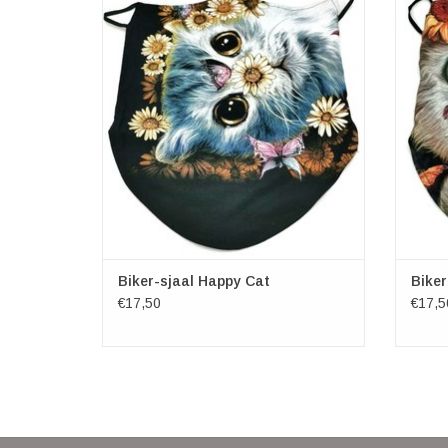
een sjaal te gebruiken, maar ook om de
een s
neus en mond te bedekken door de handige
neus en
elastische oorlussen. Praktisch, mooi en
elast
zeker stoer en apart. 100% kwaliteitskatoen,
zeker s
unieke designs, twee lagen, comfortabel om
unieke 
te
TOEVOEGEN AAN WINKELWAGEN
TO
Biker-sjaal Happy Cat
Biker
€17,50
€17,5