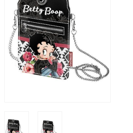
Veronese Design
Giftware & Lifestyle &
Collectables
Bezoek ons
Nieuw
Aanbiedingen