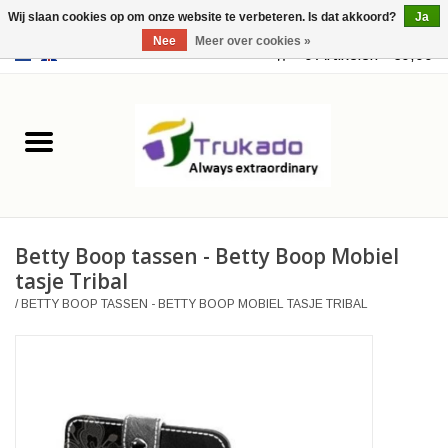
Wij slaan cookies op om onze website te verbeteren. Is dat akkoord?
Ja
Nee
Meer over cookies »
EUR
/
USD
0 Artikelen - €0,00
Home
Leer
Fantasy
Betty Boop tassen - Betty Boop Mobiel
Merchandise
tasje Tribal
/
BETTY BOOP TASSEN - BETTY BOOP MOBIEL TASJE TRIBAL
Retro Vintage
Gothic Steampunk
Tassen