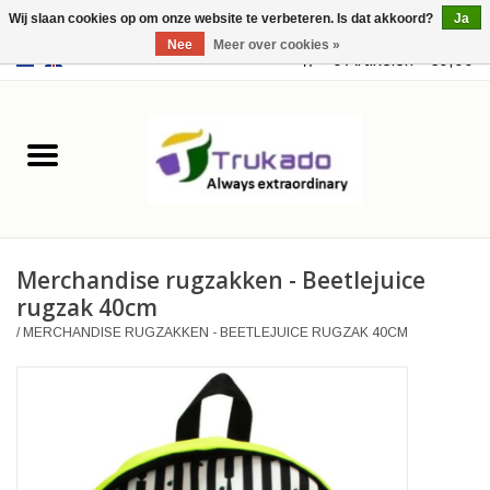
Wij slaan cookies op om onze website te verbeteren. Is dat akkoord?
Ja
Nee
Meer over cookies »
EUR
/
USD
0 Artikelen - €0,00
Home
Leer
Fantasy
Merchandise rugzakken - Beetlejuice
Merchandise
rugzak 40cm
/
MERCHANDISE RUGZAKKEN - BEETLEJUICE RUGZAK 40CM
Retro Vintage
Gothic Steampunk
Tassen