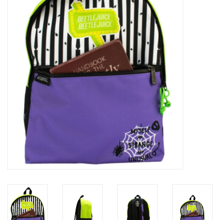
Veronese Design
Giftware & Lifestyle &
Collectables
Bezoek ons
Nieuw
Aanbiedingen