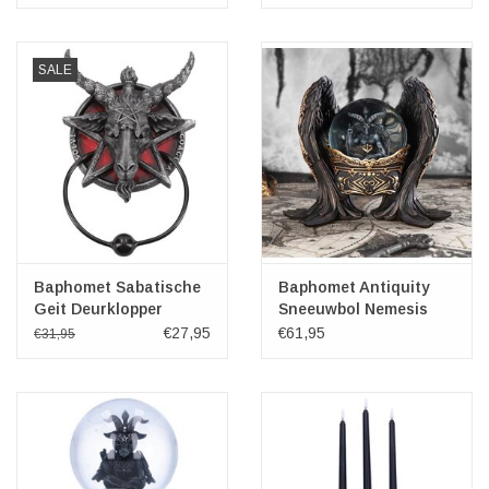
SALE
Baphomet Sabatische
Baphomet Antiquity
Geit Deurklopper
Sneeuwbol Nemesis
20,5cm
Now
€27,95
€61,95
€31,95