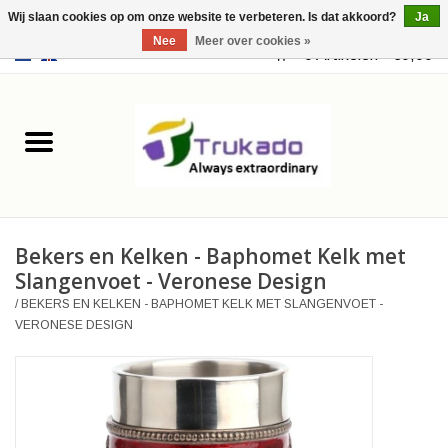
Wij slaan cookies op om onze website te verbeteren. Is dat akkoord?
Ja
Nee
Meer over cookies »
EUR
/
USD
0 Artikelen - €0,00
Home
Leer
Fantasy
Bekers en Kelken - Baphomet Kelk met
Merchandise
Slangenvoet - Veronese Design
/
BEKERS EN KELKEN - BAPHOMET KELK MET SLANGENVOET -
Retro Vintage
VERONESE DESIGN
Gothic Steampunk
Tassen