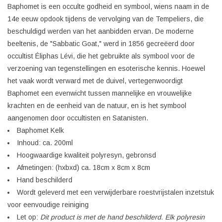
Baphomet is een occulte godheid en symbool, wiens naam in de
14e eeuw opdook tijdens de vervolging van de Tempeliers, die
beschuldigd werden van het aanbidden ervan. De moderne
beeltenis, de "Sabbatic Goat," werd in 1856 gecreëerd door
occultist Éliphas Lévi, die het gebruikte als symbool voor de
verzoening van tegenstellingen en esoterische kennis. Hoewel
het vaak wordt verward met de duivel, vertegenwoordigt
Baphomet een evenwicht tussen mannelijke en vrouwelijke
krachten en de eenheid van de natuur, en is het symbool
aangenomen door occultisten en Satanisten.
Baphomet Kelk
Inhoud: ca. 200ml
Hoogwaardige kwaliteit polyresyn, gebronsd
Afmetingen: (hxbxd) ca. 18cm x 8cm x 8cm
Hand beschilderd
Wordt geleverd met een verwijderbare roestvrijstalen inzetstuk
voor eenvoudige reiniging
Let op:
Dit product is met de hand beschilderd. Elk polyresin