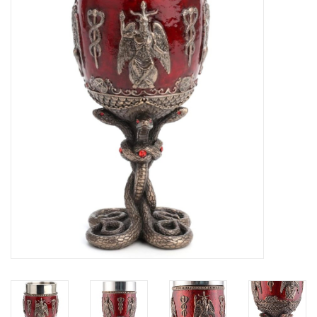
Veronese Design
Giftware & Lifestyle &
Collectables
Bezoek ons
Nieuw
Aanbiedingen