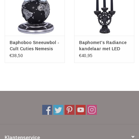
Baphoboo Sneeuwbol -
Baphomet's Radiance
Cult Cuties Nemesis
kandelaar met LED
Now
kaarsen
€38,50
€40,95
Klantenservice