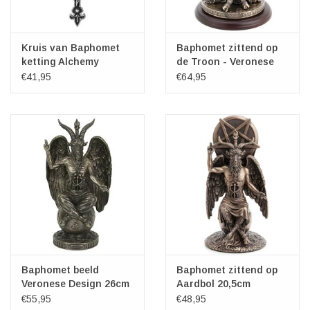
Kruis van Baphomet
Baphomet zittend op
ketting Alchemy
de Troon - Veronese
Design
€41,95
€64,95
Baphomet beeld
Baphomet zittend op
Veronese Design 26cm
Aardbol 20,5cm
Veronese Design
€55,95
€48,95