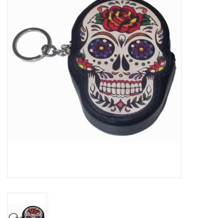
Veronese Design
Giftware & Lifestyle &
Collectables
Bezoek ons
Nieuw
Aanbiedingen