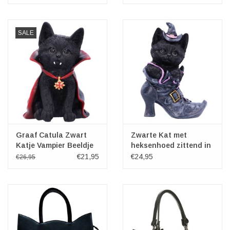
SALE
Graaf Catula Zwart
Zwarte Kat met
Katje Vampier Beeldje
heksenhoed zittend in
Laars Beeldje 18,5cm
€21,95
€24,95
€26,95