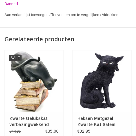
Banned
Aan verlanglijst toevoegen
/
Toevoegen om te vergelijken
/
Afdrukken
Gerelateerde producten
SALE
Zwarte Gelukskat
Heksen Metgezel
verbazingwekkend
Zwarte Kat Salem
beeldje
19,6cm
€35,00
€32,95
€44,95