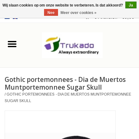
Wij slaan cookies op om onze website te verbeteren. Is dat akkoord?
Ja
Nee
Meer over cookies »
EUR
/
USD
0 Artikelen - €0,00
Home
Leer
Fantasy
Gothic portemonnees - Dia de Muertos
Merchandise
Muntportemonnee Sugar Skull
/
GOTHIC PORTEMONNEES - DIA DE MUERTOS MUNTPORTEMONNEE
Retro Vintage
SUGAR SKULL
Gothic Steampunk
Tassen