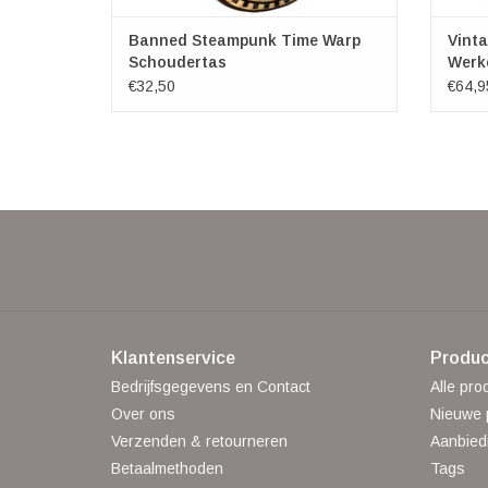
Banned Steampunk Time Warp
Vint
Schoudertas
Werk
€32,50
€64,9
Klantenservice
Produc
Bedrijfsgegevens en Contact
Alle pro
Over ons
Nieuwe 
Verzenden & retourneren
Aanbied
Betaalmethoden
Tags