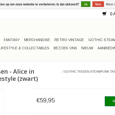
kies op om onze website te verbeteren. Is dat akkoord?
Ja
Nee
Meer 
0 A
FANTASY
MERCHANDISE
RETRO VINTAGE
GOTHIC STEA
LIFESTYLE & COLLECTABLES
BEZOEK ONS
NIEUW
AANBIED
n - Alice in
/
GOTHIC TASSEN STEAMPUNK TAS
style (zwart)
€59,95
M