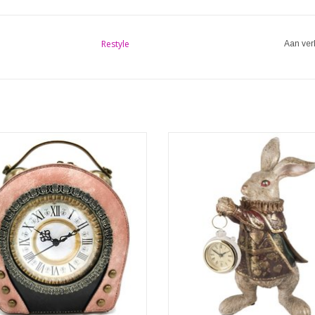
Restyle
Aan ver
Onwijs mooi en origineel decoratief
Konijn met klok uit een van de be
ge Klok handtas met Werkende Klok
magische verhalen Alice in Wonde
(oudroze)
Deze konijn heeft duidelijk haast, w
ingen: (bxhxd) ca. 20cm x 24cm x
hij te laat komt, wordt er zijn doo
8,0cm
uitgesproken door de Hartenkoni
Daarom
TOEVOEGEN AAN WINKELWA