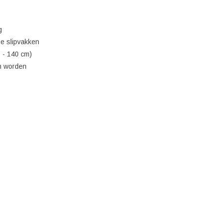
g
ee slipvakken
 - 140 cm)
en worden