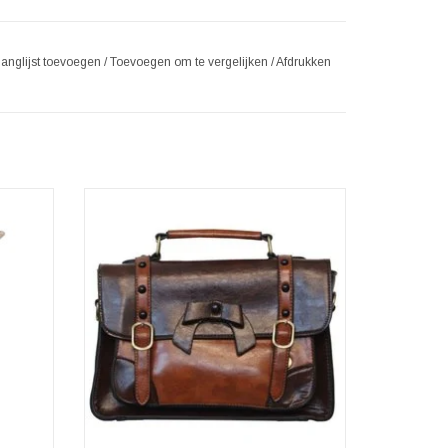
langlijst toevoegen
/
Toevoegen om te vergelijken
/
Afdrukken
 beeldje
Een tas met strik is nooit saai. Vooral als het
kendste
een tas in Vintage stijl is, in cognac-donker
rland.
koffie tinten, met een speels strik aan de
ant als
voorkant. Deze tas past moeiteloos bij
dvonnis
verschillende stijlen - van Lolita tot 50s en
ngin.
van Alice tot Steampunk!
TOEVOEGEN AAN WINKELWAGEN
GEN