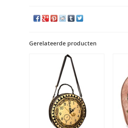
Gerelateerde producten
Banned Steampunk Time Warp Schoudertas
Afmetingen: (bxhxd) ca. 28cm x 28cm x
Vinta
8,0cm
Afmet
TOEVOEGEN AAN WINKELWAGEN