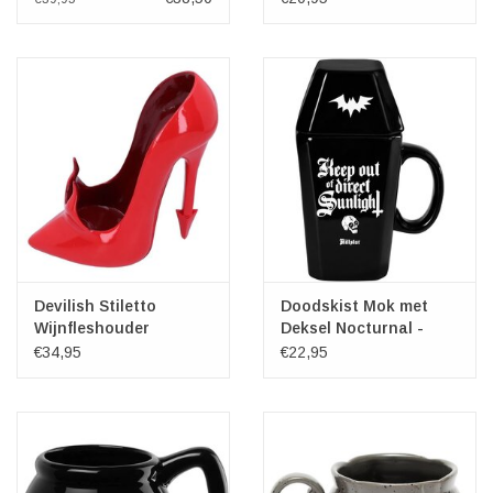
Devilish Stiletto
Doodskist Mok met
Wijnfleshouder
Deksel Nocturnal -
Nemesis Now
Killstar
€34,95
€22,95