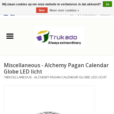
Wij slaan cookies op om onze website te verbeteren. Is dat akkoord?
Ja
Nee
Meer over cookies »
EUR
/
USD
0 Artikelen - €0,00
Home
Leer
Fantasy
Miscellaneous - Alchemy Pagan Calendar
Merchandise
Globe LED licht
/
MISCELLANEOUS - ALCHEMY PAGAN CALENDAR GLOBE LED LICHT
Retro Vintage
Gothic Steampunk
Tassen