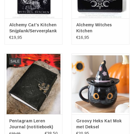
Alchemy Cat's Kitchen
Alchemy Witches
Snijplank/Serveerplank
Kitchen
Snijplank/Serveerplank
€19,95
€16,95
SALE
Pentagram Leren
Groovy Heks Kat Mok
Journal (notitieboek)
met Deksel
€38,50
€20,95
€39,95