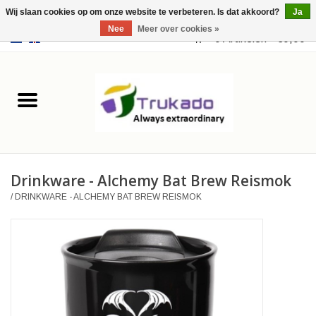
Wij slaan cookies op om onze website te verbeteren. Is dat akkoord?
Ja
Nee
Meer over cookies »
EUR
/
USD
0 Artikelen - €0,00
Home
Leer
Fantasy
Drinkware - Alchemy Bat Brew Reismok
Merchandise
/
DRINKWARE - ALCHEMY BAT BREW REISMOK
Retro Vintage
Gothic Steampunk
Tassen