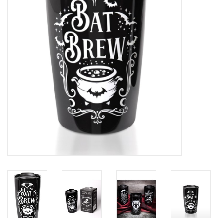
Veronese Design
Giftware & Lifestyle &
Collectables
Bezoek ons
Nieuw
Aanbiedingen