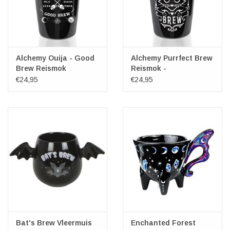
Alchemy Ouija - Good
Alchemy Purrfect Brew
Brew Reismok
Reismok -
Dubbelwandig
€24,95
€24,95
Bat's Brew Vleermuis
Enchanted Forest