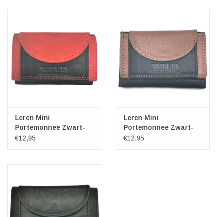
Veronese Design
Giftware & Lifestyle &
Collectables
Bezoek ons
Nieuw
Leren Mini
Leren Mini
Portemonnee Zwart-
Portemonnee Zwart-
Rood
Cognac
€12,95
€12,95
Aanbiedingen