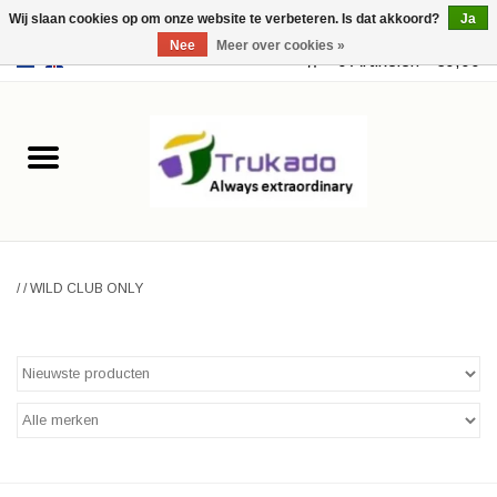
Wij slaan cookies op om onze website te verbeteren. Is dat akkoord?
Ja
Nee
Meer over cookies »
EUR
/
USD
0 Artikelen - €0,00
Home
Leer
Fantasy
/
/
WILD CLUB ONLY
Merchandise
Retro Vintage
Gothic Steampunk
Tassen