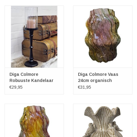
Veronese Design
Giftware & Lifestyle &
Collectables
Bezoek ons
Nieuw
Diga Colmore
Diga Colmore Vaas
Robuuste Kandelaar
24cm organisch
met Glazen Kap
gedraaid design
€29,95
€31,95
Aanbiedingen
green/yellow/pink