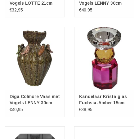
Vogels LOTTE 21cm
Vogels LENNY 30cm
keramiek white brown
keramiek antique red
€32,95
€40,95
Diga Colmore Vaas met
Kandelaar Kristalglas
Vogels LENNY 30cm
Fuchsia-Amber 15cm
keramiek antique
€40,95
€38,95
green