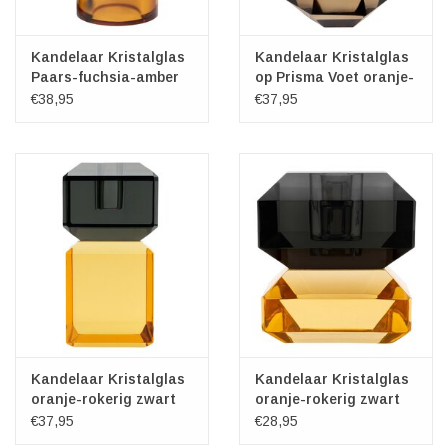
Kandelaar Kristalglas
Kandelaar Kristalglas
Paars-fuchsia-amber
op Prisma Voet oranje-
14,5cm
bruin 12cm
€38,95
€37,95
Kandelaar Kristalglas
Kandelaar Kristalglas
oranje-rokerig zwart
oranje-rokerig zwart
12cm
8cm
€37,95
€28,95