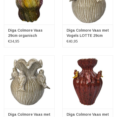
Diga Colmore Vaas
Diga Colmore Vaas met
29cm organisch
Vogels LOTTE 29cm
gedraaid design
keramiek white brown
€34,95
€40,95
green/yellow/pink
Diga Colmore Vaas met
Diga Colmore Vaas met