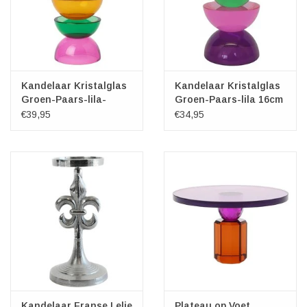
Kandelaar Kristalglas
Kandelaar Kristalglas
Groen-Paars-lila-
Groen-Paars-lila 16cm
oranje 20cm
€39,95
€34,95
Kandelaar Franse Lelie
Plateau op Voet