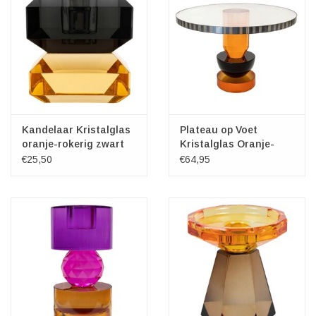
Kandelaar Kristalglas
Plateau op Voet
oranje-rokerig zwart
Kristalglas Oranje-
6cm
Zwart
€25,50
€64,95