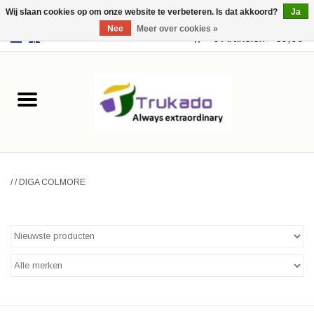
Wij slaan cookies op om onze website te verbeteren. Is dat akkoord?
Ja
Nee
Meer over cookies »
EUR
/
USD
0 Artikelen - €0,00
Home
Leer
Fantasy
/
/
DIGA COLMORE
Merchandise
Retro Vintage
Gothic Steampunk
Tassen